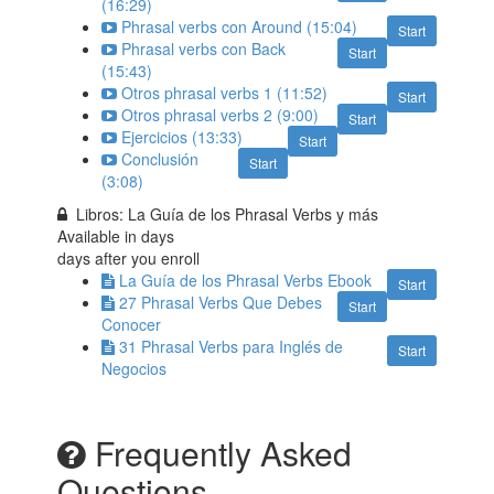
(16:29)
Phrasal verbs con Around (15:04)
Start
Phrasal verbs con Back
Start
(15:43)
Otros phrasal verbs 1 (11:52)
Start
Otros phrasal verbs 2 (9:00)
Start
Ejercicios (13:33)
Start
Conclusión
Start
(3:08)
Libros: La Guía de los Phrasal Verbs y más
Available in
days
days after you enroll
La Guía de los Phrasal Verbs Ebook
Start
27 Phrasal Verbs Que Debes
Start
Conocer
31 Phrasal Verbs para Inglés de
Start
Negocios
Frequently Asked
Questions