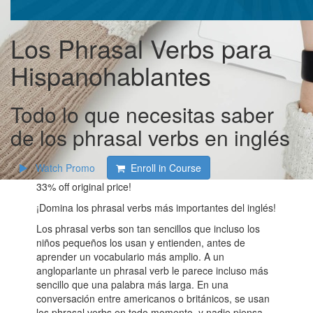
Los Phrasal Verbs para
Hispanohablantes
Todo lo que necesitas saber
de los phrasal verbs en inglés
Watch Promo
Enroll in Course
33%
off original price!
¡Domina los phrasal verbs más importantes del inglés!
Los phrasal verbs son tan sencillos que incluso los
niños pequeños los usan y entienden, antes de
aprender un vocabulario más amplio. A un
angloparlante un phrasal verb le parece incluso más
sencillo que una palabra más larga. En una
conversación entre americanos o británicos, se usan
los phrasal verbs en todo momento, y nadie piensa