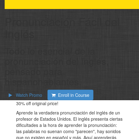
Pronunciación Fácil del
Inglés
Todo lo esencial de la
pronunciación del inglés,
pensado para
hispanohablantes.
Watch Promo
Enroll in Course
30%
off original price!
Aprende la verdadera pronunciación del inglés de un
profesor de Estados Unidos. El inglés presenta ciertas
dificultades a la hora de aprender la pronunciación:
las palabras no suenan como "parecen", hay sonidos
que no existen en español y más. Aquí aprenderás