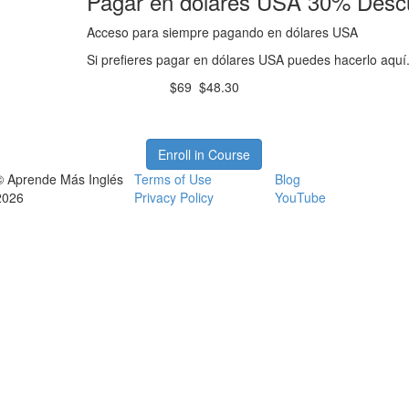
Pagar en dólares USA
30%
Descu
Acceso para siempre pagando en dólares USA
Si prefieres pagar en dólares USA puedes hacerlo aqu
$69
$48.30
Enroll in Course
© Aprende Más Inglés
Terms of Use
Blog
2026
Privacy Policy
YouTube