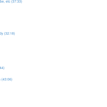
be, etc (37:33)
dy (32:18)
44)
 (43:06)