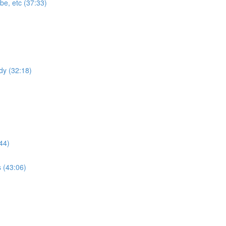
be, etc (37:33)
dy (32:18)
44)
 (43:06)