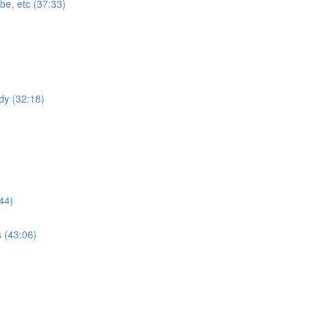
be, etc (37:33)
dy (32:18)
44)
 (43:06)